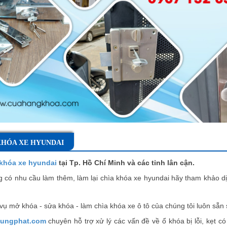
KHÓA XE HYUNDAI
khóa xe hyundai
tại Tp. Hồ Chí Minh và các tỉnh lân cận.
 có nhu cầu làm thêm, làm lại chìa khóa xe hyundai hãy tham khảo dị
 vụ mở khóa - sửa khóa - làm chìa khóa xe ô tô của chúng tôi luôn sẵn
ungphat.com
chuyên hỗ trợ xử lý các vấn đề về ổ khóa bị lỗi, kẹt