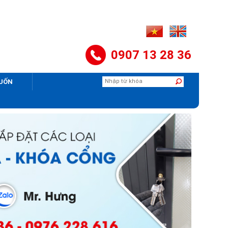
0907 13 28 36
CUỐN