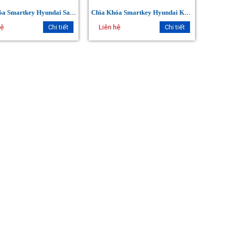
C
hìa Khóa Smartkey Hyundai Santafe
C
hìa Khóa Smartkey Hyundai Kona.
hệ
Chi tiết
Liên hệ
Chi tiết