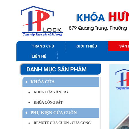
TRANG CHỦ
GIỚI THIỆU
SẢN
LIÊN HỆ
DANH MỤC SẢN PHẨM
♦
KHÓA CỬA
♦
KHÓA CỬA VÂN TAY
♦
KHÓA CỔNG SẮT
♦
PHỤ KIỆN CỬA CUỐN
♦
REMOTE CỬA CUỐN - CỬA CỔNG