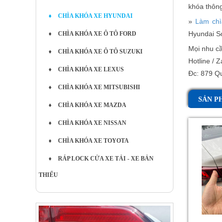
khóa thôn
♦
CHÌA KHÓA XE HYUNDAI
»
Làm chì
Hyundai So
♦
CHÌA KHÓA XE Ô TÔ FORD
Mọi nhu cầ
♦
CHÌA KHÓA XE Ô TÔ SUZUKI
Hotline / Z
♦
CHÌA KHÓA XE LEXUS
Đc: 879 Q
♦
CHÌA KHÓA XE MITSUBISHI
SẢN P
♦
CHÌA KHÓA XE MAZDA
♦
CHÌA KHÓA XE NISSAN
♦
CHÌA KHÓA XE TOYOTA
♦
RÁP LOCK CỬA XE TẢI - XE BẢN
THIẾU