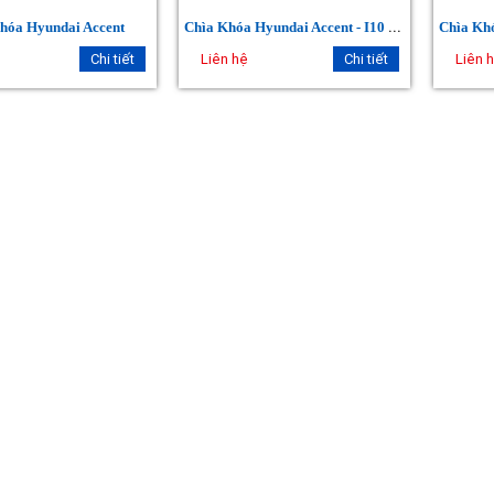
C
hìa Khóa Hyundai Accent - I10 - Santafe..
hóa Hyundai Accent
Chi tiết
Liên hệ
Chi tiết
Liên 