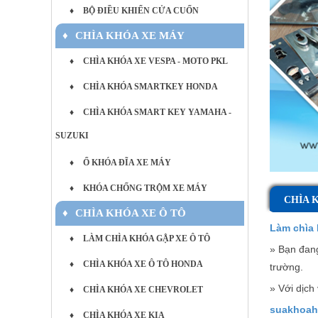
♦
BỘ ĐIỀU KHIỂN CỬA CUỐN
♦
CHÌA KHÓA XE MÁY
♦
CHÌA KHÓA XE VESPA - MOTO PKL
♦
CHÌA KHÓA SMARTKEY HONDA
♦
CHÌA KHÓA SMART KEY YAMAHA -
SUZUKI
♦
Ổ KHÓA ĐĨA XE MÁY
♦
KHÓA CHỐNG TRỘM XE MÁY
CHÌA 
♦
CHÌA KHÓA XE Ô TÔ
Làm chìa 
♦
LÀM CHÌA KHÓA GẬP XE Ô TÔ
» Bạn đang
♦
CHÌA KHÓA XE Ô TÔ HONDA
trường.
»
Với dịch
♦
CHÌA KHÓA XE CHEVROLET
suakhoah
♦
CHÌA KHÓA XE KIA