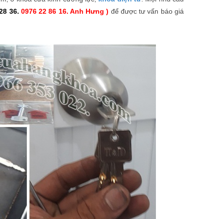
28 36.
0976 22 86 16. Anh Hưng )
để được tư vấn báo giá