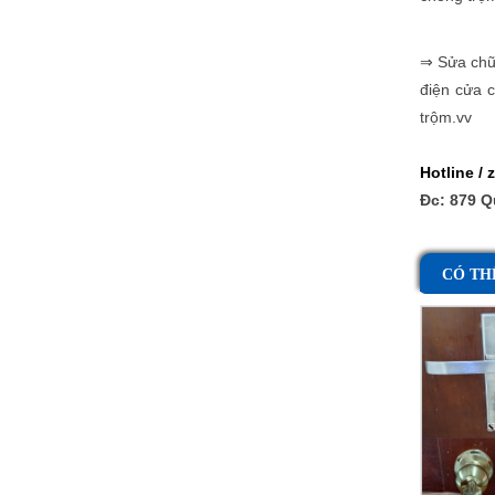
⇒
Sửa chữa
điện cửa 
trộm.vv
Hotline / 
Đc: 879 Q
CÓ TH