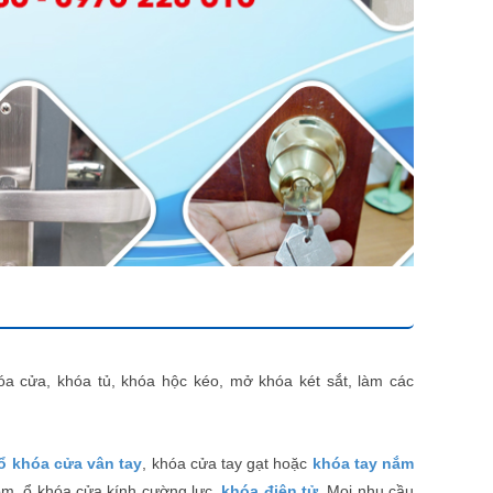
óa cửa, khóa tủ, khóa hộc kéo, mở khóa két sắt, làm các
 ổ khóa cửa vân tay
, khóa cửa tay gạt hoặc
khóa tay nắm
hôm, ổ khóa cửa kính cường lực,
khóa điện tử
. Mọi nhu cầu