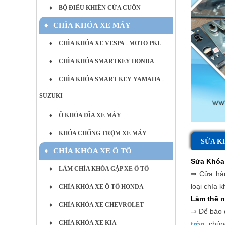
♦
BỘ ĐIỀU KHIỂN CỬA CUỐN
♦
CHÌA KHÓA XE MÁY
♦
CHÌA KHÓA XE VESPA - MOTO PKL
♦
CHÌA KHÓA SMARTKEY HONDA
♦
CHÌA KHÓA SMART KEY YAMAHA -
SUZUKI
♦
Ổ KHÓA ĐĨA XE MÁY
♦
KHÓA CHỐNG TRỘM XE MÁY
SỬA K
♦
CHÌA KHÓA XE Ô TÔ
Sửa Khóa
♦
LÀM CHÌA KHÓA GẬP XE Ô TÔ
⇒ Cửa hà
loại
chìa k
♦
CHÌA KHÓA XE Ô TÔ HONDA
Làm thế n
♦
CHÌA KHÓA XE CHEVROLET
⇒
Để bảo đ
♦
CHÌA KHÓA XE KIA
tròn
, chún