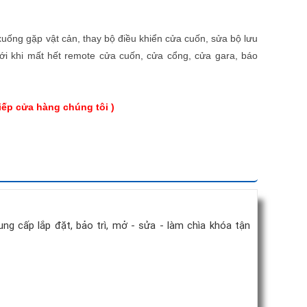
xuống gặp vật cản, thay bộ điều khiển cửa cuốn, sửa bộ lưu
ới khi mất hết remote cửa cuốn, cửa cổng, cửa gara, báo
tiếp cửa hàng chúng tôi )
g cấp lắp đặt, bảo trì, mở - sửa - làm chìa khóa tận