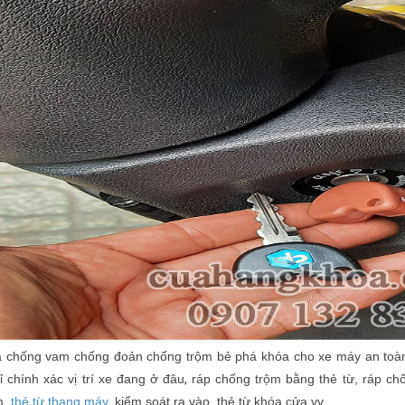
 chống vam chống đoản chống trộm bẻ phá khóa cho xe máy an toàn t
,
ỉ chính xác vị trí xe đang ở đâu
ráp chống trộm bằng thẻ từ, ráp c
m,
thẻ từ thang máy
, kiểm soát ra vào, thẻ từ khóa cửa.vv