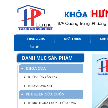
TRANG CHỦ
GIỚI THIỆU
SẢN
LIÊN HỆ
DANH MỤC SẢN PHẨM
♦
KHÓA CỬA
♦
KHÓA CỬA VÂN TAY
♦
KHÓA CỔNG SẮT
♦
PHỤ KIỆN CỬA CUỐN
♦
REMOTE CỬA CUỐN - CỬA CỔNG