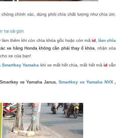
chóng chính xác, dùng phôi chìa chất lượng như chìa zin,
v làm thêm khi còn chìa khóa gốc hoặc còn mã
id
,
làm chìa
 các xe hãng Honda
không cần phải thay ổ khóa
, nhận xóa
 cho xe của bạn!
a Smartkey Yamaha
khi xe mất hết chìa, mất hết mã
id
vẫn
Smartkey xe Yamaha Janus,
Smartkey xe Yamaha NVX
,