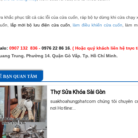
 khắc phục tất cả các lỗi của cửa cuốn, ráp bộ tự dừng khi cửa chạy 
cuốn,
lắp mới bộ lưu điện cửa cuốn
,
làm
điều khiển cửa cuốn
, làm m
zalo:
0907 132 836 -
0976 22 86 16
.
( Hoặc quý khách liên hệ trực 
uang Trung. Phường 14. Quận Gò Vấp. Tp. Hồ Chí Minh.
Ể BẠN QUAN TÂM
Thợ Sửa Khóa Sài Gòn
suakhoahungphatcom chúng tôi chuyên cun
nơi Hotline:…