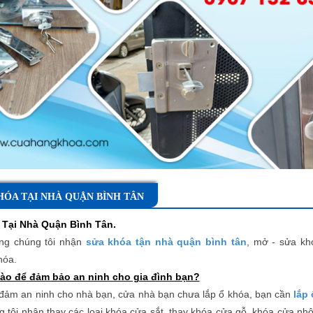
HÓA TẠI NHÀ QUẬN BÌNH TÂN
 Tại Nhà Quận Bình Tân
.
ng chúng tôi nhận
sửa khóa tận nhà quận bình tân
, mở - sửa kh
hóa.
ào để đảm bảo an ninh cho gia đình bạn?
ảm an ninh cho nhà bạn, cửa nhà bạn chưa lắp ổ khóa, bạn cần
lắp
g tôi nhận thay các loại khóa cửa sắt, thay khóa cửa gỗ, khóa cửa n