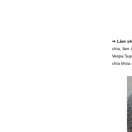
⇒
Làm ch
chìa,
làm 
Vespa Supe
chìa khóa 