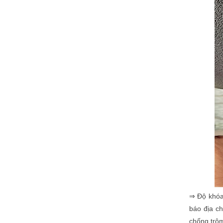
⇒ Độ khóa
báo địa ch
chống trộ