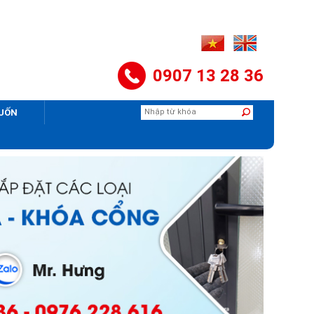
0907 13 28 36
CUỐN