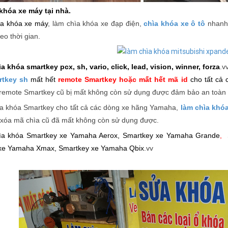
khóa xe máy tại nhà
.
a khóa xe máy
, làm chìa khóa xe đạp điện,
chìa khóa xe ô tô
nhanh 
eo thời gian.
ìa khóa smartkey pcx
, sh, vario, click, lead, vision, winner, forza
.v
rtkey sh
mất hết
remote Smartkey hoặc mất hết mã id
cho
tất cả
 remote Smartkey cũ bị mất không còn sử dụng được đảm bảo an toàn
a khóa Smartkey cho tất cả các dòng xe hãng Yamaha,
làm chìa khó
 xóa mã chìa cũ đã mất không còn sử dụng được.
ìa khóa Smartkey xe Yamaha Aerox,
Smartkey xe Yamaha Grande
,
xe Yamaha Xmax,
Smartkey xe Yamaha Qbix
.vv