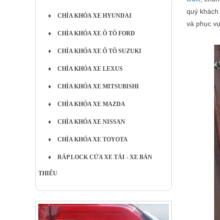
quý khách 
♦
CHÌA KHÓA XE HYUNDAI
và phục vụ
♦
CHÌA KHÓA XE Ô TÔ FORD
♦
CHÌA KHÓA XE Ô TÔ SUZUKI
♦
CHÌA KHÓA XE LEXUS
♦
CHÌA KHÓA XE MITSUBISHI
♦
CHÌA KHÓA XE MAZDA
♦
CHÌA KHÓA XE NISSAN
♦
CHÌA KHÓA XE TOYOTA
♦
RÁP LOCK CỬA XE TẢI - XE BẢN
THIẾU