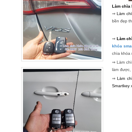
Làm chìa 
⇒
Làm chì
bền đẹp th
⇒
Làm ch
khóa sma
chìa khóa
⇒ Làm chì
làm được,
⇒
Làm ch
Smartkey 