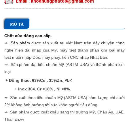
Email : khoahungphat88@gmail.com
MÔ TẢ
Chốt cửa đồng cao cấp
.
⇒
Sản phẩm
được sản xuất tại Việt Nam trên dây chuyền công
nghệ hiện đại nhập của Mỹ, máy test thành phần kim loại máy
test muối nhập Đức, máy phay, tiện CNC nhập Nhật Bản.
⇒ Sản phẩm đạt tiêu chuẩn Mỹ (ASTM USA) về thành phần kim
loại.
+ Đồng thau. 63%Cu , 35%Zn, Pb<
+ Inox 304. Cr >18% , Ni >8%.
⇒ Sản xuất theo tiêu chuẩn Mỹ (ASTM USA) hàm lượng chì dưới
2% không ảnh hưởng tới sức khỏe người tiêu dùng.
⇒ Sản phẩm được xuất khẩu sang thị trường Mỹ, Châu Âu, UAE,
Thái lan.vv