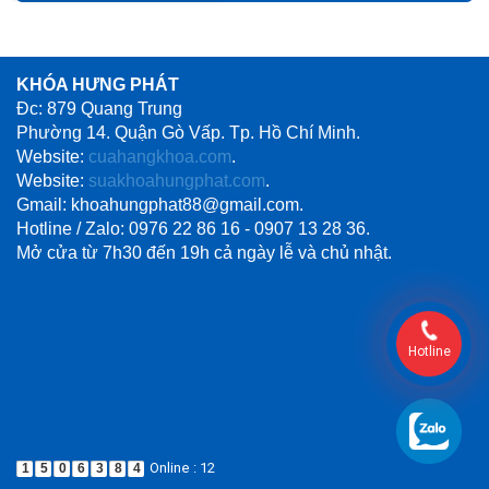
KHÓA HƯNG PHÁT
Đc: 879 Quang Trung
Phường 14. Quận Gò Vấp. Tp. Hồ Chí Minh.
Website:
cuahangkhoa.com
.
Website:
suakhoahungphat.com
.
Gmail: khoahungphat88@gmail.com.
Hotline / Zalo: 0976 22 86 16 - 0907 13 28 36.
Mở cửa từ 7h30 đến 19h cả ngày lễ và chủ nhật.
Hotline
Online : 12
1
5
0
6
3
8
4