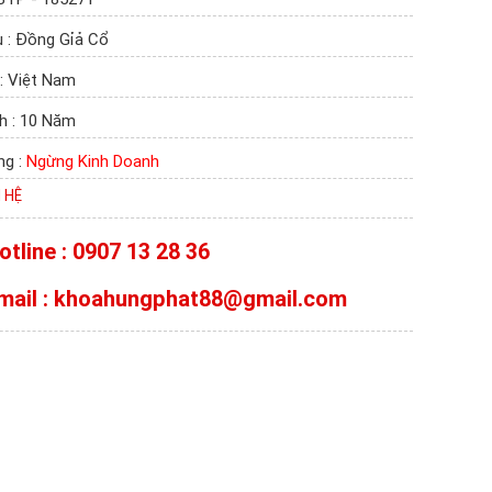
u : Đồng Gỉả Cổ
: Việt Nam
h : 10 Năm
ng :
Ngừng Kinh Doanh
N HỆ
otline : 0907 13 28 36
mail : khoahungphat88@gmail.com