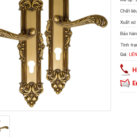
Chất liệ
Xuất xứ 
Bảo hàn
Tình trạ
Giá :
LIÊ
H
E