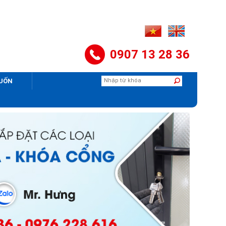
0907 13 28 36
CUỐN