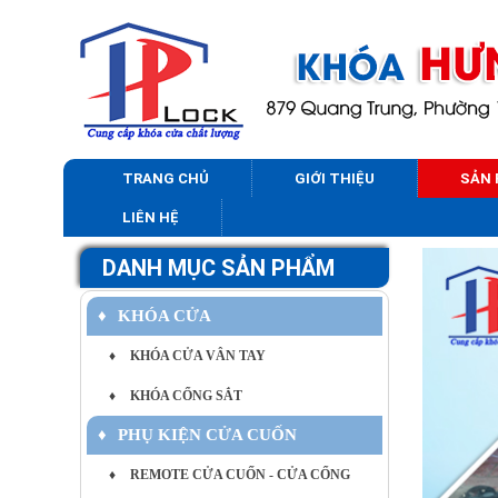
TRANG CHỦ
GIỚI THIỆU
SẢN
LIÊN HỆ
DANH MỤC SẢN PHẨM
♦
KHÓA CỬA
♦
KHÓA CỬA VÂN TAY
♦
KHÓA CỔNG SẮT
♦
PHỤ KIỆN CỬA CUỐN
♦
REMOTE CỬA CUỐN - CỬA CỔNG