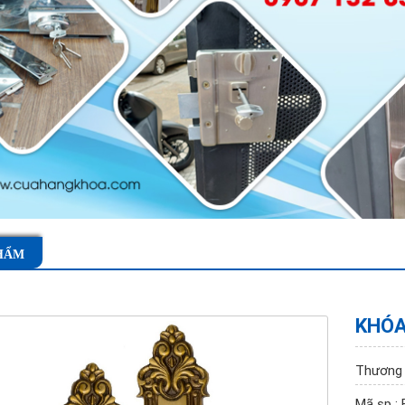
HẨM
KHÓA
Thương 
Mã sp :