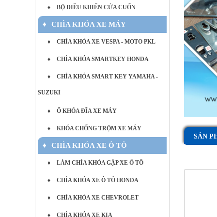
♦
BỘ ĐIỀU KHIỂN CỬA CUỐN
♦
CHÌA KHÓA XE MÁY
♦
CHÌA KHÓA XE VESPA - MOTO PKL
♦
CHÌA KHÓA SMARTKEY HONDA
♦
CHÌA KHÓA SMART KEY YAMAHA -
SUZUKI
♦
Ổ KHÓA ĐĨA XE MÁY
♦
KHÓA CHỐNG TRỘM XE MÁY
SẢN P
♦
CHÌA KHÓA XE Ô TÔ
♦
LÀM CHÌA KHÓA GẬP XE Ô TÔ
♦
CHÌA KHÓA XE Ô TÔ HONDA
♦
CHÌA KHÓA XE CHEVROLET
♦
CHÌA KHÓA XE KIA