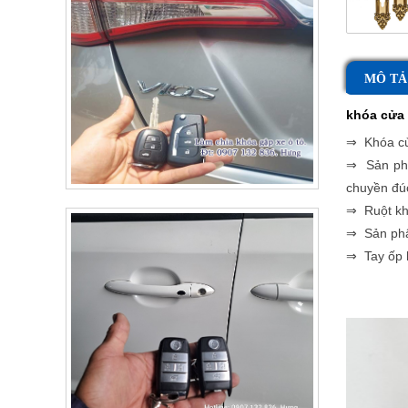
MÔ TẢ
khóa cửa
⇒ Khóa
cử
⇒
Sản p
chuyền đúc
⇒
Ruột khó
⇒
Sản phẩm
⇒
Tay ốp k