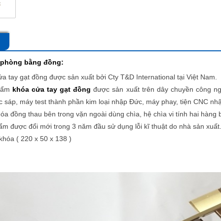
 phòng bằng đồng
:
a tay gạt
đồng được sản xuất bởi Cty T&D International tại Việt Nam.
hẩm
khóa cửa tay gạt đồng
được sản xuất trên dây chuyền công ng
 sáp, máy test thành phần kim loại nhập Đức, máy phay, tiện CNC nh
a đồng thau bên trong vặn ngoài dùng chìa, hệ chìa vi tính hai hàng b
 được đổi mới trong 3 năm đầu sử dụng lỗi kĩ thuật do nhà sản xuất
hóa ( 220 x 50 x 138 )