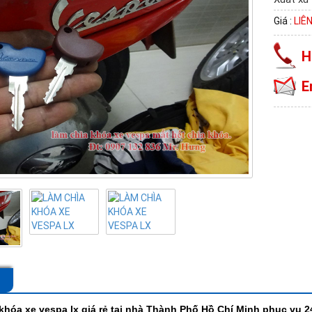
Giá :
LIÊ
H
E
khóa xe vespa lx
giá rẻ tại nhà Thành Phố Hồ Chí Minh phục vụ 2