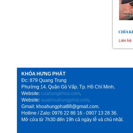
CHÌA K
Liên hệ
KHÓA HƯNG PHÁT
Đc: 879 Quang Trung
Phường 14. Quận Gò Vấp. Tp. Hồ Chí Minh.
Website:
cuahangkhoa.com
.
Website:
suakhoahungphat.com
.
Gmail: khoahungphat88@gmail.com.
Hotline / Zalo: 0976 22 86 16 - 0907 13 28 36.
Mở cửa từ 7h30 đến 19h cả ngày lễ và chủ nhật.