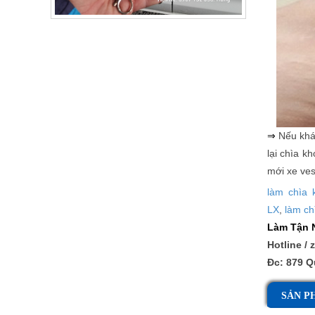
⇒
Nếu khác
lại chìa k
mới xe ves
làm chìa 
LX
,
làm ch
Làm Tận N
Hotline / 
Đc: 879 Q
SẢN P