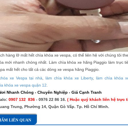
h hàng lỡ mất hết chìa khóa xe vespa, có thể liên hệ với chúng tôi th
hóa mới nhanh chóng nhất. Làm chìa khóa xe hãng Piaggio làm trực tiế
pa mất hết cho tất cả các dòng xe vespa hãng Piaggio.
khóa xe Vespa tại nhà
,
làm chìa khóa xe Liberty
,
làm chìa khóa x
ìa khóa xe vespa quận 12
.
ơi Nhanh Chóng - Chuyên Nghiệp - Giá Cạnh Tranh
zalo:
0907 132 836
- 0976 22 86 16.
( Hoặc quý khách liên hệ trực 
uang Trung, Phường 14, Quận Gò Vấp. Tp. Hồ Chí Minh.
HẨM LIÊN QUAN