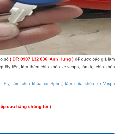
eo số
( ĐT: 0907 132 836. Anh Hưng )
để được báo giá làm
p lấy liền, làm thêm chìa khóa xe vespa, làm lại chìa khóa
e Fly
,
làm chìa khóa xe Sprint
,
làm chìa khóa xe Vespa
tiếp cửa hàng chúng tôi )