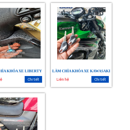
HÌA KHÓA XE LIBERTY
LÀM CHÌA KHÓA XE KAWASAKI
hệ
Chi tiết
Liên hệ
Chi tiết