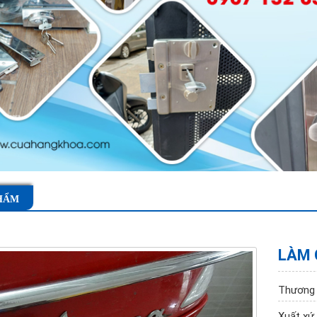
HẨM
LÀM 
Thương 
Xuất xứ 