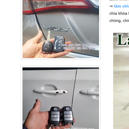
⇒
làm ch
chìa khóa 
chóng, chí