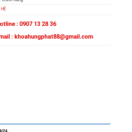
N HỆ
otline : 0907 13 28 36
mail : khoahungphat88@gmail.com
4/24.