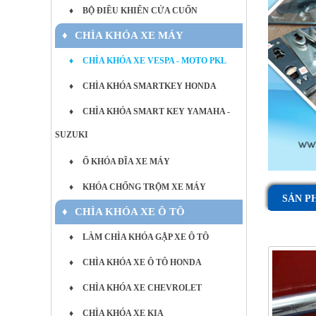
♦
BỘ ĐIỀU KHIỂN CỬA CUỐN
♦
CHÌA KHÓA XE MÁY
♦
CHÌA KHÓA XE VESPA - MOTO PKL
♦
CHÌA KHÓA SMARTKEY HONDA
♦
CHÌA KHÓA SMART KEY YAMAHA -
SUZUKI
♦
Ổ KHÓA ĐĨA XE MÁY
♦
KHÓA CHỐNG TRỘM XE MÁY
SẢN P
♦
CHÌA KHÓA XE Ô TÔ
♦
LÀM CHÌA KHÓA GẬP XE Ô TÔ
♦
CHÌA KHÓA XE Ô TÔ HONDA
♦
CHÌA KHÓA XE CHEVROLET
♦
CHÌA KHÓA XE KIA