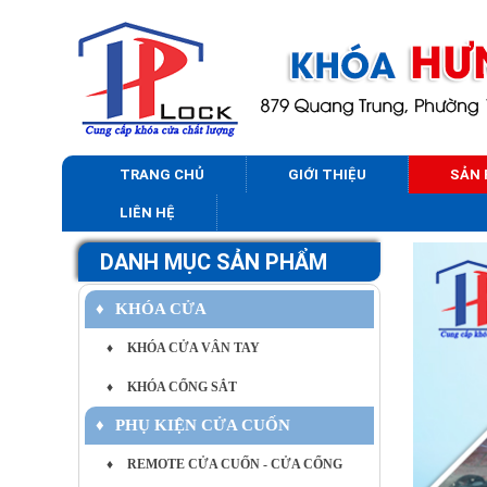
TRANG CHỦ
GIỚI THIỆU
SẢN
LIÊN HỆ
DANH MỤC SẢN PHẨM
♦
KHÓA CỬA
♦
KHÓA CỬA VÂN TAY
♦
KHÓA CỔNG SẮT
♦
PHỤ KIỆN CỬA CUỐN
♦
REMOTE CỬA CUỐN - CỬA CỔNG