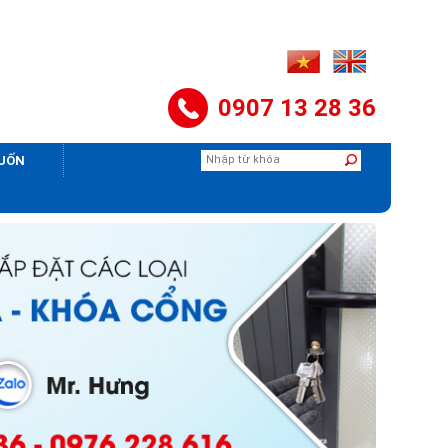
0907 13 28 36
CUỐN