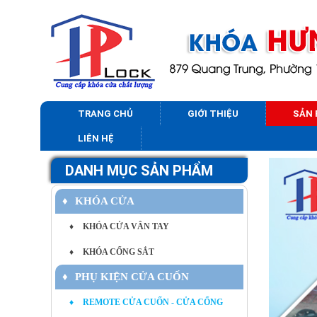
TRANG CHỦ
GIỚI THIỆU
SẢN
LIÊN HỆ
DANH MỤC SẢN PHẨM
♦
KHÓA CỬA
♦
KHÓA CỬA VÂN TAY
♦
KHÓA CỔNG SẮT
♦
PHỤ KIỆN CỬA CUỐN
♦
REMOTE CỬA CUỐN - CỬA CỔNG