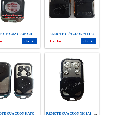
OTE CỬA CUỐN CH
REMOTE CỬA CUỐN YH 1B2
hệ
Chi tiết
Liên hệ
Chi tiết
R
EMOTE CỬA CUỐN YH 1A1 - 1A2
TE CỬA CUỐN KATO