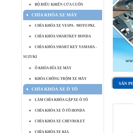
♦
BỘ ĐIỀU KHIỂN CỬA CUỐN
♦
CHÌA KHÓA XE MÁY
♦
CHÌA KHÓA XE VESPA - MOTO PKL
♦
CHÌA KHÓA SMARTKEY HONDA
♦
CHÌA KHÓA SMART KEY YAMAHA -
SUZUKI
♦
Ổ KHÓA ĐĨA XE MÁY
♦
KHÓA CHỐNG TRỘM XE MÁY
SẢN P
♦
CHÌA KHÓA XE Ô TÔ
♦
LÀM CHÌA KHÓA GẬP XE Ô TÔ
♦
CHÌA KHÓA XE Ô TÔ HONDA
♦
CHÌA KHÓA XE CHEVROLET
♦
CHÌA KHÓA XE KIA