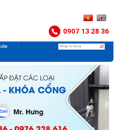
0907 13 28 36
CUỐN