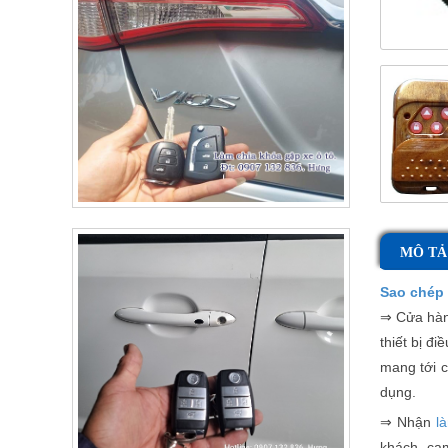
MÔ TẢ
Sao chép 
⇒ Cửa hà
thiết bị đ
mang tới 
dụng.
⇒ Nhận
l
khách, cam