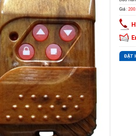
Giá :
200
H
E
ĐẶT 