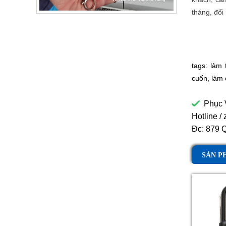
tháng, đổi
tags:
làm 
cuốn
,
làm 
Phục V
Hotline / 
Đc: 879 
SẢN P