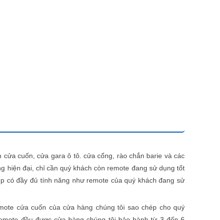
n cửa cuốn, cửa gara ô tô. cửa cổng, rào chắn barie và các
g hiện đại, chỉ cần quý khách còn remote đang sử dụng tốt
ép có đầy đủ tính năng như remote của quý khách đang sử
emote cửa cuốn của cửa hàng chúng tôi sao chép cho quý
 remote đều được cửa hàng chúng tôi bảo hành từ 3 đến 6