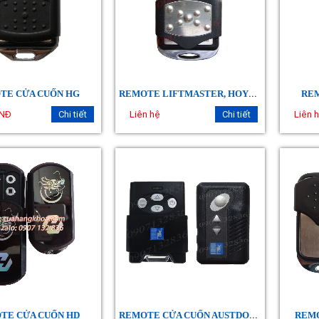
R
EMOTE LIFTMASTER, HOYOKA (YH 179)
TE CỬA CUỐN HG
REM
VNĐ
Chi tiết
Liên hệ
Chi tiết
Liên 
R
EMOTE CỬA CUỐN AUSTDOOR
TE CỬA CUỐN HD
REMO