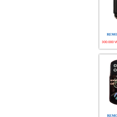
REMO
300.000 
REMO