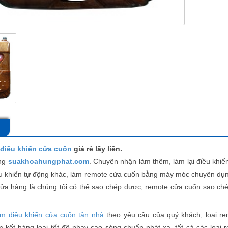
điều khiển cửa cuốn
giá rẻ lấy liền.
ng
suakhoahungphat.com
. Chuyên nhận làm thêm, làm lại điều khiể
iều khiển tự động khác, làm remote cửa cuốn bằng máy móc chuyên dụn
cửa hàng là chúng tôi có thể sao chép được, remote cửa cuốn sao ch
àm điều khiển cửa cuốn tận nhà
theo yêu cầu của quý khách, loại r
 kết hàng loại tốt
độ nhạy cao
sóng chuẩn phát xa, tất cả các loại