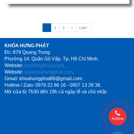
1
2
3
>
Last ›
KHÓA HƯNG PHÁT
Đc: 879 Quang Trung
Phường 14. Quận Gò Vấp. Tp. Hồ Chí Minh.
Website:
cuahangkhoa.com
.
Website:
suakhoahungphat.com
.
Gmail: khoahungphat88@gmail.com.
Hotline / Zalo: 0976 22 86 16 - 0907 13 28 36.
Mở cửa từ 7h30 đến 19h cả ngày lễ và chủ nhật.
Hotline